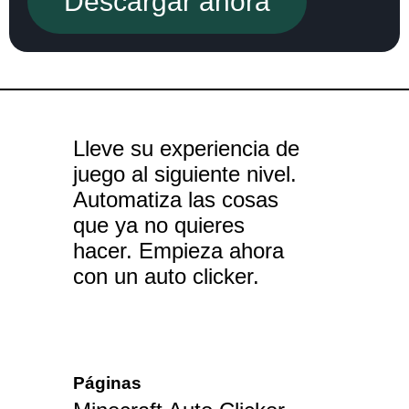
Descargar ahora
Lleve su experiencia de
juego al siguiente nivel.
Automatiza las cosas
que ya no quieres
hacer. Empieza ahora
con un auto clicker.
Páginas