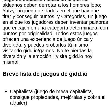
aldeanos deben derrotar a los hombres lobo; 
Yatzy, un juego de dados en el que hay que 
tirar y conseguir puntos; y Categories, un juego 
en el que los jugadores deben inventar palabras 
que encajen en una categoría determinada, con 
puntos por originalidad. Todos estos juegos 
ofrecen una experiencia de juego única y 
divertida, y puedes probarlos tú mismo 
visitando gidd.io/games. No te pierdas la 
diversión y la emoción: ¡visita gidd.io hoy 
mismo!
Breve lista de juegos de gidd.io
Capitalista (juego de mesa capitalista, 
consigue propiedades, mejóralas y cobra el 
alquiler)