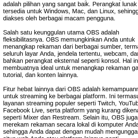
adalah pilihan yang sangat baik. Perangkat lunak i
tersedia untuk Windows, Mac, dan Linux, sehingg
diakses oleh berbagai macam pengguna.
Salah satu keunggulan utama OBS adalah 
fleksibilitasnya. OBS memungkinkan Anda untuk 
menangkap rekaman dari berbagai sumber, term
seluruh layar Anda, jendela tertentu, webcam, dan
bahkan perangkat eksternal seperti konsol. Hal ini
membuatnya ideal untuk menangkap rekaman ga
tutorial, dan konten lainnya.
Fitur hebat lainnya dari OBS adalah kemampuann
untuk streaming ke berbagai platform. Ini termasu
layanan streaming populer seperti Twitch, YouTub
Facebook Live, serta platform yang kurang dikena
seperti Mixer dan Restream. Selain itu, OBS juga
merekam rekaman secara lokal di komputer Anda
sehingga Anda dapat dengan mudah mengunggah