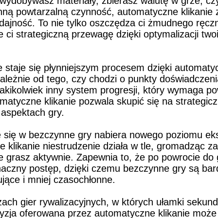
 wydobywasz materiały, zbierasz walutę w grze, cz
inną powtarzalną czynność, automatyczne klikanie 
dajność. To nie tylko oszczędza ci żmudnego ręczne
e ci strategiczną przewagę dzięki optymalizacji twoi
staje się płynniejszym procesem dzięki automaty
zależnie od tego, czy chodzi o punkty doświadczeni
jakikolwiek inny system progresji, który wymaga po
omatyczne klikanie pozwala skupić się na strategiczn
aspektach gry.
się w bezczynne gry nabiera nowego poziomu eksc
 klikanie niestrudzenie działa w tle, gromadząc za
e grasz aktywnie. Zapewnia to, że po powrocie do g
aczny postęp, dzięki czemu bezczynne gry są bardz
ujące i mniej czasochłonne.
ach gier rywalizacyjnych, w których ułamki sekund
cyzja oferowana przez automatyczne klikanie może 