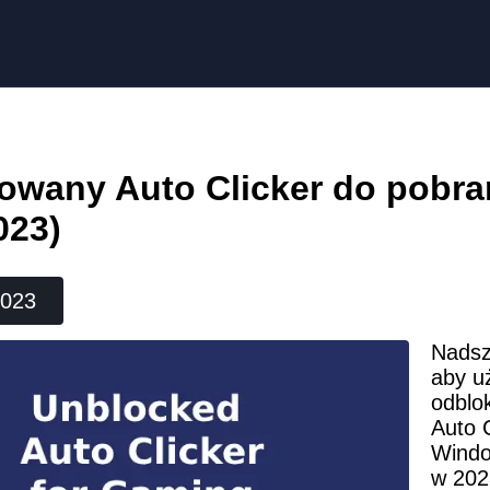
owany Auto Clicker do pobra
023)
2023
Nadsze
aby uż
odblo
Auto C
Windo
w 2023