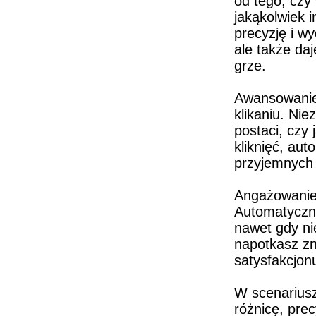
od tego, czy
jakąkolwiek 
precyzję i wy
ale także daj
grze.
Awansowanie 
klikaniu. Nie
postaci, czy 
kliknięć, aut
przyjemnych 
Angażowanie 
Automatyczne
nawet gdy ni
napotkasz zn
satysfakcjon
W scenariusz
różnicę, pre