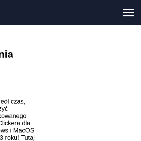
nia
dł czas, 
yć 
kowanego 
lickera dla 
ws i MacOS 
 roku! Tutaj 