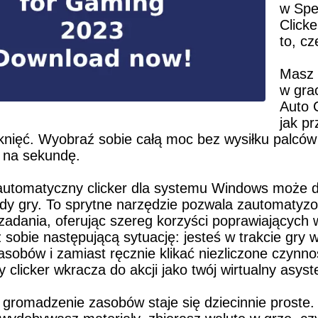
w Spe
Clicke
to, c
Masz d
w gra
Auto C
jak pr
iknięć. Wyobraź sobie całą moc bez wysiłku palców -
ć na sekundę.
automatyczny clicker dla systemu Windows może d
dy gry. To sprytne narzędzie pozwala zautomatyzo
zadania, oferując szereg korzyści poprawiających w
 sobie następującą sytuację: jesteś w trakcie gry 
zasobów i zamiast ręcznie klikać niezliczone czynnoś
clicker wkracza do akcji jako twój wirtualny asyst
 gromadzenie zasobów staje się dziecinnie proste. 