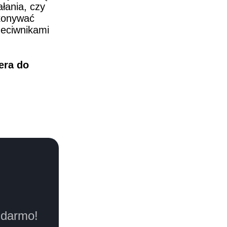
łania, czy 
konywać 
eciwnikami 
ra do 
 darmo!