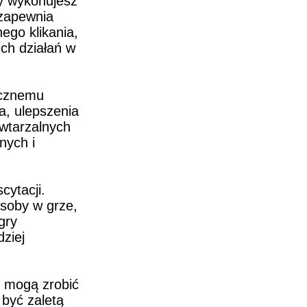
y wykonujesz 
zapewnia 
go klikania, 
ch działań w 
cznemu 
a, ulepszenia 
wtarzalnych 
ych i 
ytacji. 
soby w grze, 
ry 
iej 
 mogą zrobić 
być zaletą 