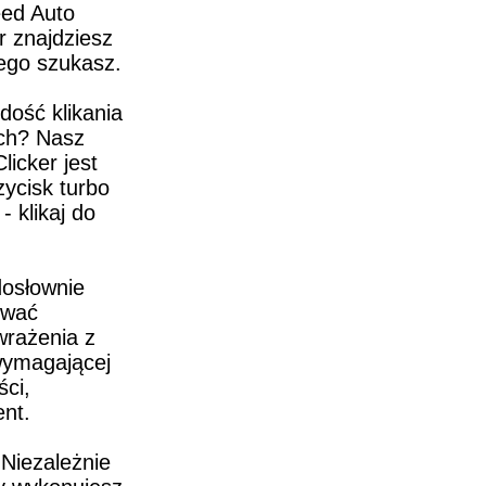
ed Auto 
r znajdziesz 
zego szukasz.
ość klikania 
ch? Nasz 
licker jest 
zycisk turbo 
 klikaj do 
osłownie 
wać 
rażenia z 
wymagającej 
ci, 
ent.
Niezależnie 