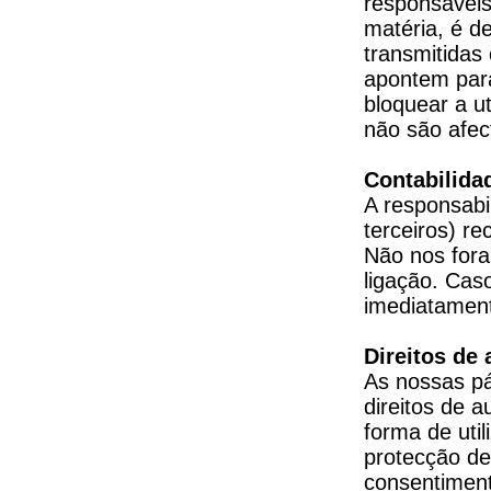
responsáveis
matéria, é d
transmitidas 
apontem para
bloquear a ut
não são afec
Contabilida
A responsabi
terceiros) r
Não nos fora
ligação. Cas
imediatament
Direitos de 
As nossas pá
direitos de a
forma de uti
protecção de
consentimento