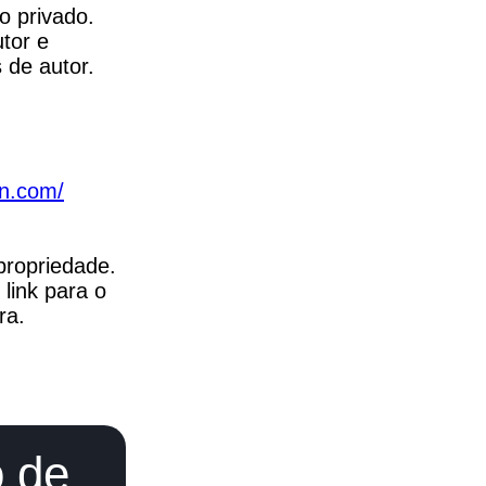
 privado. 
tor e 
s de autor.
on.com/
ropriedade. 
ink para o 
ra.
o de