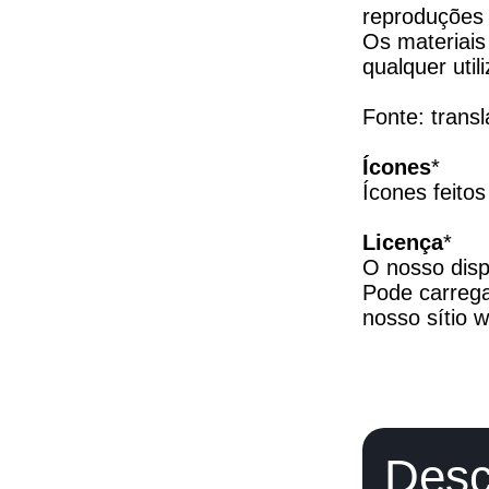
reproduções 
Os materiais 
qualquer util
Fonte: trans
Ícones
*

Ícones feitos
Licença
*

O nosso disp
Pode carrega
nosso sítio 
Desc