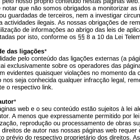
 pelo nosso próprio conteúdo nestas páginas web.
e notar que não somos obrigados a monitorizar as 
ou guardadas de terceiros, nem a investigar circun
 actividades ilegais. As nossas obrigações de rem
ilização de informações ao abrigo das leis de aplic
tadas por isto, conforme os §§ 8 a 10 da Lei Tel
de das ligações
*

lidade pelo conteúdo das ligações externas (a pág
ecai exclusivamente sobre os operadores das páginas
m evidentes quaisquer violações no momento da cr
o nos seja conhecida qualquer infracção legal, re
e o respectivo link.
autor
*

ginas web e o seu conteúdo estão sujeitos à lei al
utor. A menos que expressamente permitido por lei,
lização, reprodução ou processamento de obras suje
 direitos de autor nas nossas páginas web requer o
 prévio do respectivo proprietário dos direitos. As 