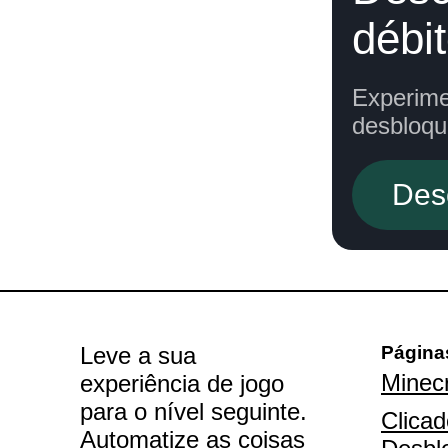
débi
Experime
desbloqu
Des
Leve a sua
Página
Minecr
experiência de jogo
para o nível seguinte.
Clicad
Automatize as coisas