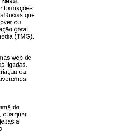
 Nesta 
informações 
stâncias que 
over ou 
ação geral 
emedia (TMG).
inas web de 
 ligadas. 
iação da 
moveremos 
emã de 
 qualquer 
itas a 
 