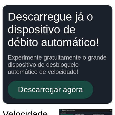
Descarregue já o
dispositivo de
débito automático!
Experimente gratuitamente o grande
dispositivo de desbloqueio
automático de velocidade!
Descarregar agora
Velocidade