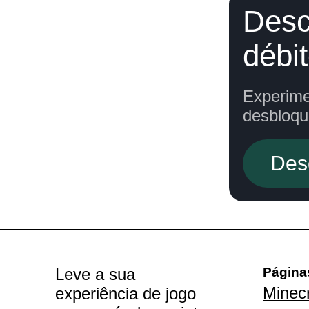
Desc
débi
Experime
desbloqu
Des
Leve a sua
Página
Minecr
experiência de jogo