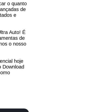
car o quanto 
ançadas de 
tados e 
tra Auto! É 
amentas de 
mos o nosso 
ncial hoje 
o Download 
como 