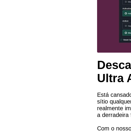
Descar
Ultra 
Está cansado
sítio qualqu
realmente im
a derradeira
Com o nosso *