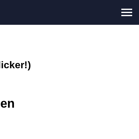
icker!)
en 