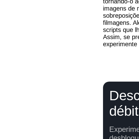
tornando-o a
imagens de mú
sobreposições
filmagens. A
scripts que l
Assim, se pr
experimente
Desc
débi
Experime
desbloqu