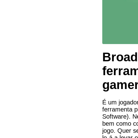
Broad
ferram
game
É um jogador
ferramenta p
Software). N
bem como com
jogo. Quer s
lo-á a levar