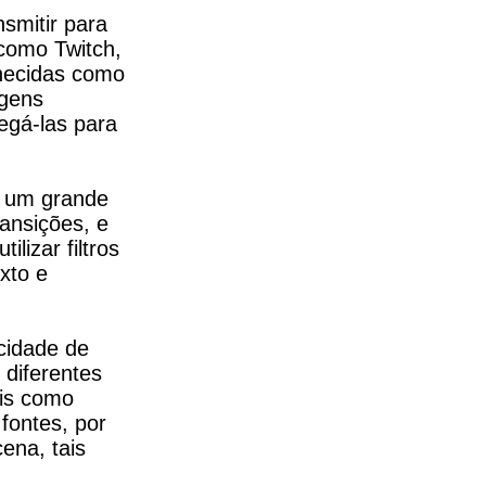
mitir para 
como Twitch, 
ecidas como 
gens 
gá-las para 
 um grande 
ansições, e 
izar filtros 
to e 
idade de 
diferentes 
is como 
ontes, por 
na, tais 