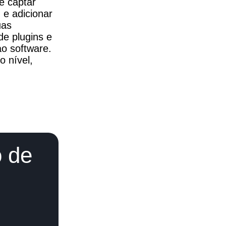
 captar 
e adicionar 
as 
 plugins e 
o software. 
 nível, 
o de