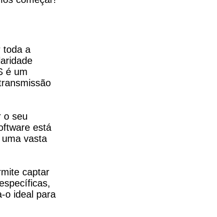
 toda a 
aridade 
 é um 
transmissão 
 o seu 
ftware está 
 uma vasta 
mite captar 
specíficas, 
o ideal para 