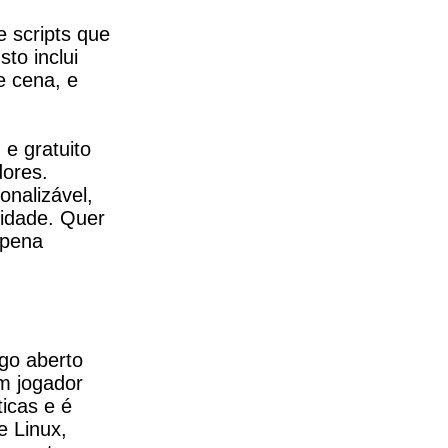
scripts que 
o inclui 
 cena, e 
 gratuito 
ores. 
nalizável, 
idade. Quer 
pena 
o aberto 
 jogador 
cas e é 
 Linux, 