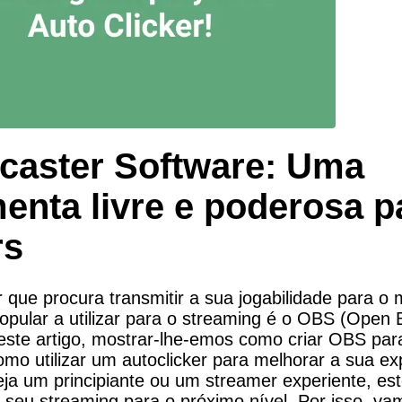
caster Software: Uma 
enta livre e poderosa pa
rs
 que procura transmitir a sua jogabilidade para 
opular a utilizar para o streaming é o OBS (Open B
este artigo, mostrar-lhe-emos como criar OBS para
o utilizar um autoclicker para melhorar a sua exp
eja um principiante ou um streamer experiente, est
 o seu streaming para o próximo nível. Por isso, v