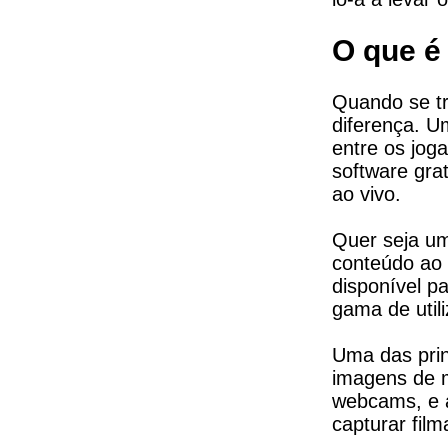
O que 
Quando se tr
diferença. U
entre os jog
software gra
ao vivo.
Quer seja um
conteúdo ao 
disponível p
gama de util
Uma das prin
imagens de mú
webcams, e a
capturar film