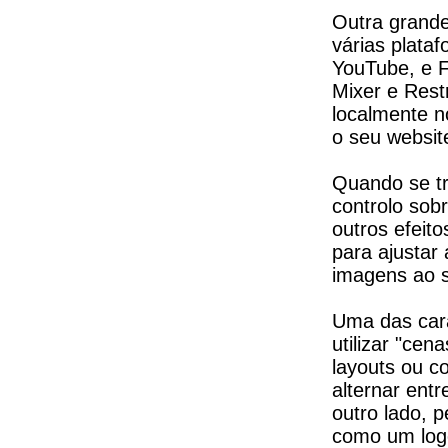
Outra grande
várias plataf
YouTube, e 
Mixer e Rest
localmente n
o seu websit
Quando se tr
controlo sobr
outros efeito
para ajustar 
imagens ao 
Uma das cara
utilizar "cen
layouts ou c
alternar ent
outro lado, p
como um logó