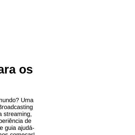
ra os 
o mundo? Uma 
roadcasting 
 streaming, 
eriência de 
e guia ajudá-
amos começar!