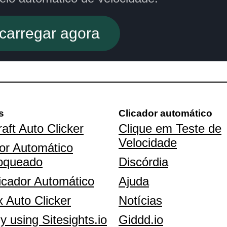
carregar agora
s
Clicador automático
aft Auto Clicker
Clique em Teste de
Velocidade
or Automático
oqueado
Discórdia
icador Automático
Ajuda
 Auto Clicker
Notícias
y using Sitesights.io
Giddd.io