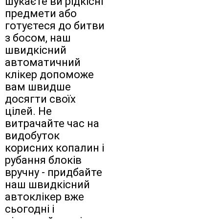
шукаєте ви рідкісні
предмети або
готуєтеся до битви
з босом, наш
швидкісний
автоматичний
клікер допоможе
вам швидше
досягти своїх
цілей. Не
витрачайте час на
видобуток
корисних копалин і
рубання блоків
вручну - придбайте
наш швидкісний
автоклікер вже
сьогодні і