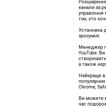
Розширення 
канали за р
управління 
тих, хто хоч
Установка д
зрозумілі.
Менеджер пі
YouTube. Ви
створювати 
а також кер
Найкраще в 
популярних н
Chrome, Safa
Ви можете в
час подорож