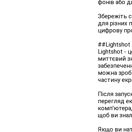
фонів або д
Збережіть с
для різних 
цифрову пр
##Lightshot

Lightshot -
миттєвий зн
забезпеченн
можна зроби
частину екр
Після запуск
перегляд ек
комп'ютера,
щоб ви знал
Якщо ви нат