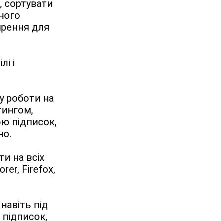
 сортувати 
ного 
рення для 
і і 
 роботи на 
ингом, 
ю підписок, 
но.
 на всіх 
r, Firefox, 
авіть під 
підписок, 