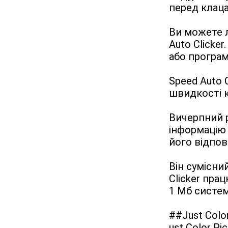
перед клаца
Ви можете л
Auto Clicke
або програм
Speed Auto 
швидкості к
Вичерпний р
інформацію 
його відпов
Він сумісний
Clicker прац
1 Мб систем
##Just Color
ust Color Pi