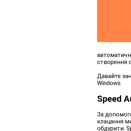
автоматичні
створення с
Давайте зан
Windows.
Speed Au
За допомого
клацання ми
обдурити. S