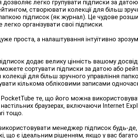
дозволяє легко групувати підписки за датою,
ейтингом, створювати колекції для більш зруч
папкою підписок (як журнал). Це чудове розши
е легко організувати свої підписки.
уже проста, а налаштування інтуїтивно зрозуміл
дписок додає велику цінність вашому досвіду
 можете сортувати підписки за датою або рейт
колекції для більш зручного управління папко
увати кількома обліковими записами одночас
PocketTube те, що його можна використовувати
астільних браузерах, включаючи Internet Explore
ri тощо.
икористовувати менеджер підписок будь-де, н
і, що є ідеальним рішенням, якщо у вас багато 