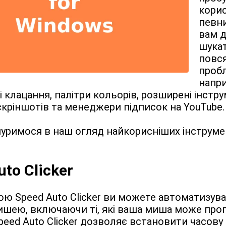
корис
певн
вам д
шукат
повся
пробл
напри
 клацання, палітри кольорів, розширені інстру
кріншотів та менеджери підписок на YouTube.
уримося в наш огляд найкорисніших інструмен
to Clicker
ю Speed Auto Clicker ви можете автоматизуват
шею, включаючи ті, які ваша миша може проп
peed Auto Clicker дозволяє встановити часову 