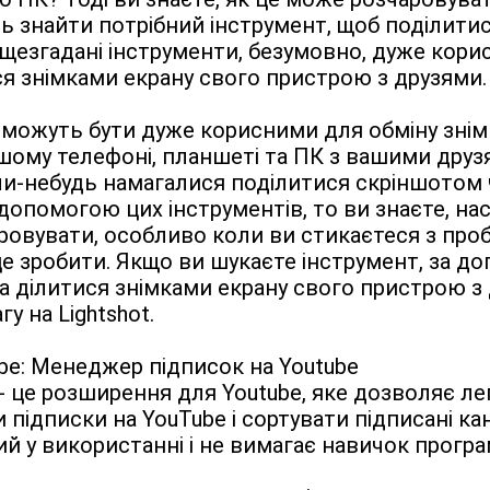
 знайти потрібний інструмент, щоб поділитис
щезгадані інструменти, безумовно, дуже корисн
я знімками екрану свого пристрою з друзями.
можуть бути дуже корисними для обміну знім
шому телефоні, планшеті та ПК з вашими друзя
и-небудь намагалися поділитися скріншотом 
 допомогою цих інструментів, то ви знаєте, нас
овувати, особливо коли ви стикаєтеся з про
це зробити. Якщо ви шукаєте інструмент, за д
 ділитися знімками екрану свого пристрою з д
гу на Lightshot.
e: Менеджер підписок на Youtube

- це розширення для Youtube, яке дозволяє лег
 підписки на YouTube і сортувати підписані кана
й у використанні і не вимагає навичок програ