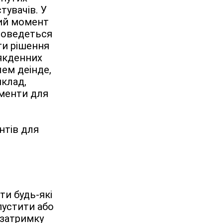
тувачів. У 
ий момент 
оведеться 
и рішення 
кденних 
ем деінде, 
клад, 
менти для 
тів для 
и будь-які 
устити або 
затримку 