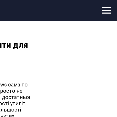
нти для
ws сама по 
просто не 
 достатньої 
сті утиліт 
ільшості 
нутих 