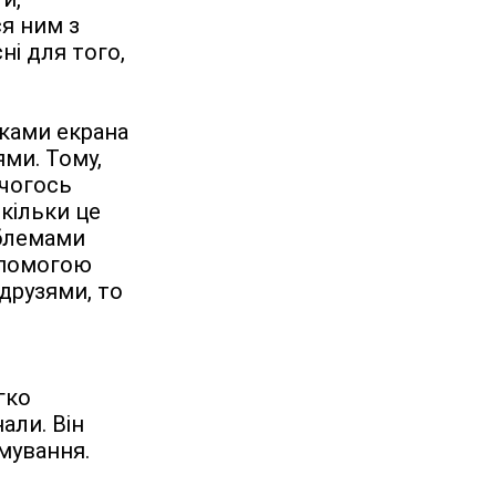
я ним з 
і для того, 
ками екрана 
ми. Тому, 
чогось 
кільки це 
блемами 
опомогою 
рузями, то 
ко 
ли. Він 
мування.