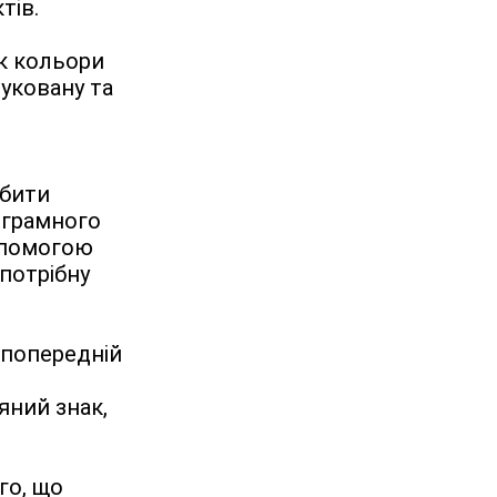
тів.
к кольори 
уковану та 
бити 
грамного 
опомогою 
отрібну 
 попередній 
ний знак, 
о, що 