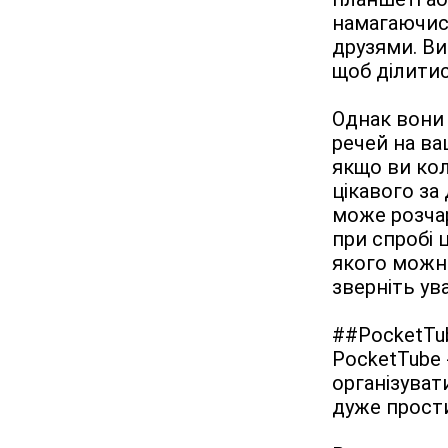
намагаючись
друзями. Ви
щоб ділитис
Однак вони 
речей на ва
якщо ви кол
цікавого за
може розчар
при спробі 
якого можна
зверніть ува
##PocketTub
PocketTube 
організувати
дуже прости