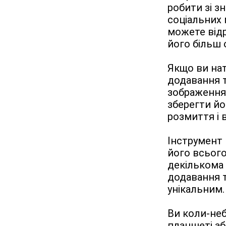
робити зі з
соціальних м
можете відр
його більш
Якщо ви нат
додавання т
зображення,
зберегти йо
розмиття і 
Інструмент 
його всього 
декількома 
додавання т
унікальним.
Ви коли-неб
планшеті аб