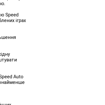
но.
ю Speed 
лених іграх 
ьшення 
ідну 
штувати 
Speed Auto 
щонайменше 
ічних 