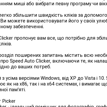
нням миші або вибрати певну програму чи вік
егко збільшити швидкість кліків за допомого
r. Ви можете використовувати його у своїх улюб
ному забезпеченні.
Clicker пропонує вам все, що потрібно для збіл
ліків.
озділ поширених запитань містить всю необх
про Speed Auto Clicker, включаючи те, як нала
ідно до ваших потреб.
 з усіма версіями Windows, від XP до Vista і 10. 
ює як на x86, так і на x64 системах, і вимагає 
ної пам'яті.
 Picker

cker - ідеальний помічник для фотографів, граф