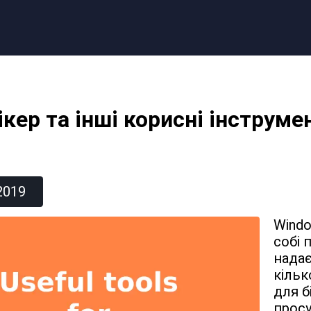
кер та інші корисні інструме
2019
Windo
собі 
надає
кілько
для б
просу