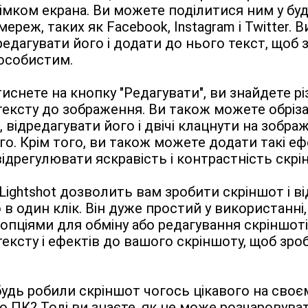
німком екрана. Ви можете поділитися ним у будь-
ереж, таких як Facebook, Instagram і Twitter. В
едагувати його і додати до нього текст, щоб з
 особистим.
иснете на кнопку "Редагувати", ви знайдете різ
ексту до зображення. Ви також можете обріза
 відредагувати його і двічі клацнути на зображ
го. Крім того, ви також можете додати такі ефе
відрегулювати яскравість і контрастність скрі
Lightshot дозволить вам зробити скріншот і ві
в один клік. Він дуже простий у використанні, 
опціями для обміну або редагування скріншотів
ексту і ефектів до вашого скріншоту, щоб зроб
удь робили скріншот чогось цікавого на своєм
о ПК? Тоді ви знаєте, як це може розчаровувати