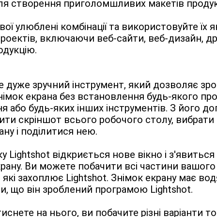
ля створення приголомшливих макетів продук
вої улюблені комбінації та використовуйте їх я
проектів, включаючи веб-сайти, веб-дизайн, др
одукцію.
 це дуже зручний інструмент, який дозволяє зро
імок екрана без встановлення будь-якого про
я або будь-яких інших інструментів. З його д
ти скріншот всього робочого столу, вибрати п
ану і поділитися нею.
у Lightshot відкриється нове вікно і з'явиться
рану. Ви можете побачити всі частини вашого 
 які захоплює Lightshot. Знімок екрану має водя
и, що він зроблений програмою Lightshot.
иснете на нього, ви побачите різні варіанти тог