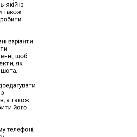
якій із 
и також 
робити 
ні варіанти 
ти 
енні, щоб 
кти, як 
ншота.
дредагувати 
з 
, а також 
ити його 
у телефоні, 
, 