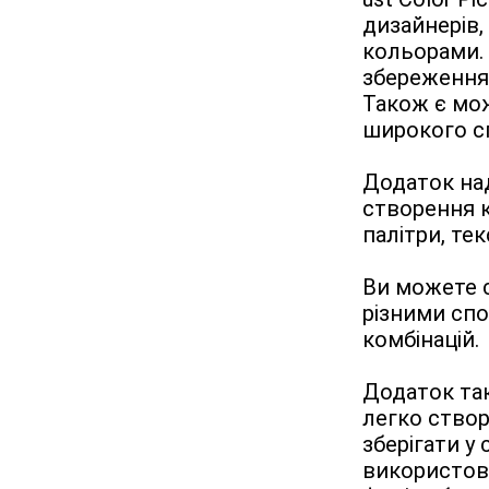
дизайнерів, 
кольорами. 
збереження 
Також є мо
широкого сп
Додаток над
створення к
палітри, тек
Ви можете с
різними спо
комбінацій.
Додаток так
легко створ
зберігати у
використову