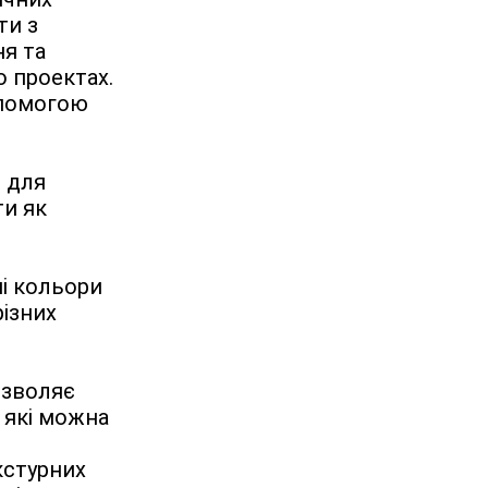
и з 
я та 
 проектах. 
помогою 
 для 
и як 
і кольори 
ізних 
зволяє 
які можна 
стурних 