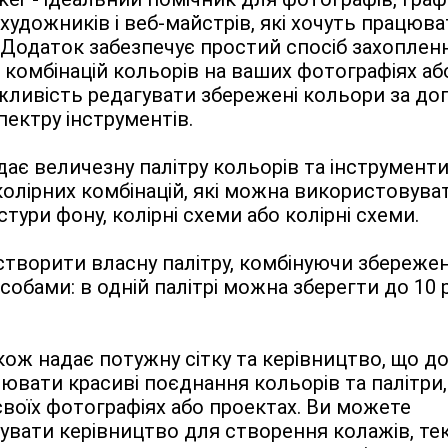
художників і веб-майстрів, які хочуть працюват
Додаток забезпечує простий спосіб захопленн
комбінацій кольорів на ваших фотографіях або
жливість редагувати збережені кольори за до
ектру інструментів.
ає величезну палітру кольорів та інструменти
олірних комбінацій, які можна використовуват
стури фону, колірні схеми або колірні схеми.
творити власну палітру, комбінуючи збережен
собами: в одній палітрі можна зберегти до 10 р
ож надає потужну сітку та керівництво, що до
ювати красиві поєднання кольорів та палітри, 
 своїх фотографіях або проектах. Ви можете 
вати керівництво для створення колажів, тек