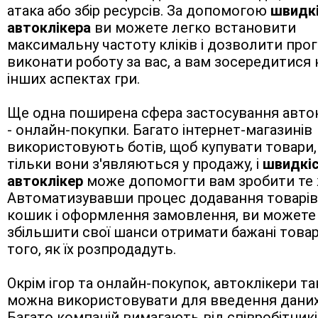
атака або збір ресурсів. За допомогою 
швидкі
автоклікера
 ви можете легко встановити 
максимальну частоту кліків і дозволити прогр
виконати роботу за вас, а вам зосередитися н
інших аспектах гри.
Ще одна поширена сфера застосування автокл
- онлайн-покупки. Багато інтернет-магазинів 
використовують ботів, щоб купувати товари, 
тільки вони з'являються у продажу, і 
швидкіс
автоклікер
 може допомогти вам зробити те ж
Автоматизувавши процес додавання товарів 
кошик і оформлення замовлення, ви можете 
збільшити свої шанси отримати бажані товар
того, як їх розпродадуть.
Окрім ігор та онлайн-покупок, автоклікери та
можна використовувати для введення даних.
Багато компаній вимагають від співробітникі