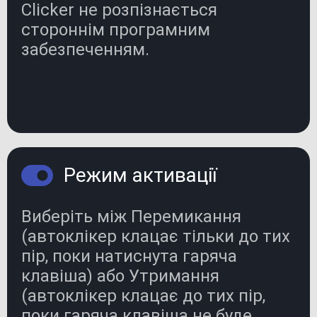
Clicker не розпізнається
стороннім програмним
забезпеченням.
Режим активації
Виберіть між Перемикання
(автоклікер клацає тільки до тих
пір, поки натиснута гаряча
клавіша) або Утримання
(автоклікер клацає до тих пір,
поки гаряча клавіша не буде