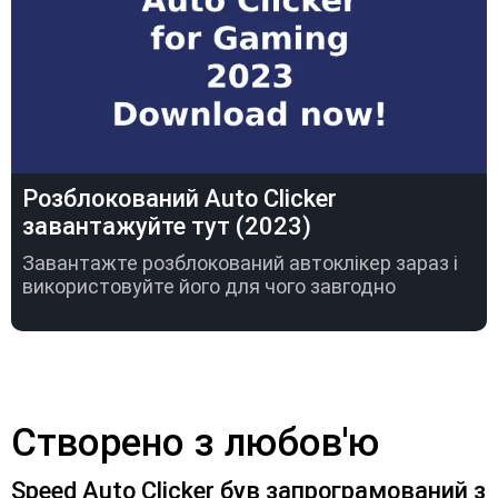
Розблокований Auto Clicker
завантажуйте тут (2023)
Завантажте розблокований автоклікер зараз і
використовуйте його для чого завгодно
Створено з любов'ю
Speed Auto Clicker був запрограмований з