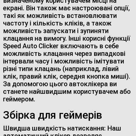
визначеному користувачем місці на
екрані. Він також має настроювані опції,
такі як можливість встановлювати
частоту і кількість кліків, а також
можливість запускати і зупиняти
клацання на вимогу. Інші корисні функції
Speed Auto Clicker включають в себе
можливість клацання через випадкові
інтервали часу і можливість імітувати
різні типи клацань (наприклад, лівий
клік, правий клік, середня кнопка миші).
За допомогою цього автоклікера ви
станете найшвидшим користувачем або
геймером.
Збірка для геймерів
Швидша швидкість натискання: Наш
автоматичний клікер дозволяє