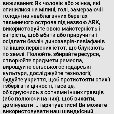
виживання: Як чоловік або жінка, які
опинилися на мілині, голі, замерзаючі і
голодні на невблаганних берегах
таємничого острова під назвою ARK,
використовуйте свою майстерність і
хитрість, щоб вбити або приручити і
осідлати безліч динозаврів-левіафанів
та інших первісних істот, що блукають
по землі. Полюйте, збирайте ресурси,
створюйте предмети ремесла,
вирощуйте сільськогосподарські
культури, досліджуйте технології,
будуйте укриття, щоб протистояти стихії
і зберігати цінності, і все це,
об'єднуючись з сотнями інших гравців
(або полюючи на них), щоб вижити,
домінувати ... і врятуватися! Ви можете
використовувати наш швидкісний